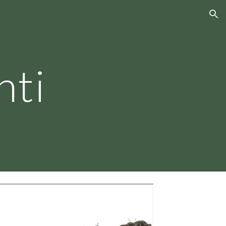
ion
nti